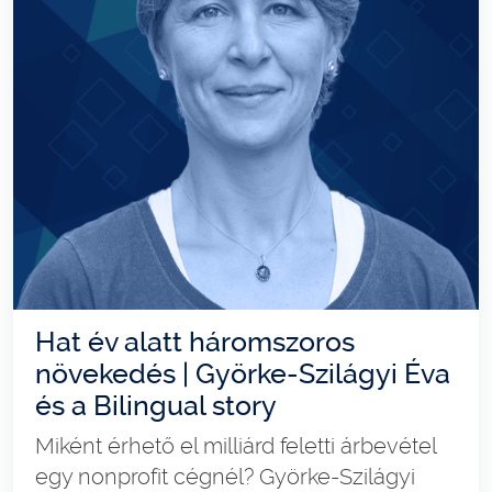
Hat év alatt háromszoros
növekedés | Györke-Szilágyi Éva
és a Bilingual story
Miként érhető el milliárd feletti árbevétel
egy nonprofit cégnél? Györke-Szilágyi