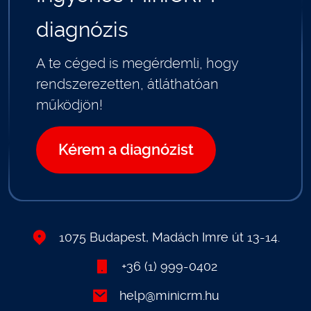
diagnózis
A te céged is megérdemli, hogy
rendszerezetten, átláthatóan
működjön!
Kérem a diagnózist
1075 Budapest, Madách Imre út 13-14.
+36 (1) 999-0402
help@minicrm.hu