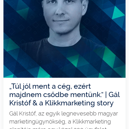
„Túl jól ment a cég, ezért
majdnem csődbe mentünk.” | Gál
Kristóf & a Klikkmarketing story
Gál Kristóf, az egyik legnevesebb magyar
marketingügynökség, a Klikkmarketing