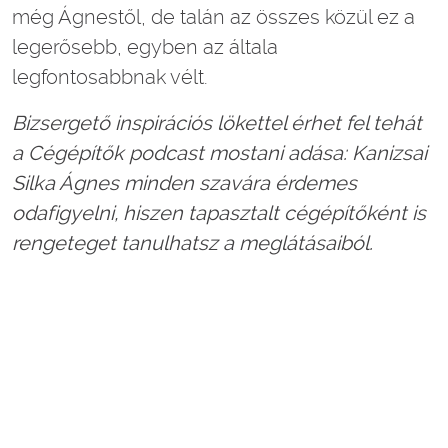
még Ágnestől, de talán az összes közül ez a
legerősebb, egyben az általa
legfontosabbnak vélt.
Bizsergető inspirációs lökettel érhet fel tehát
a Cégépítők podcast mostani adása: Kanizsai
Silka Ágnes minden szavára érdemes
odafigyelni, hiszen tapasztalt cégépítőként is
rengeteget tanulhatsz a meglátásaiból.