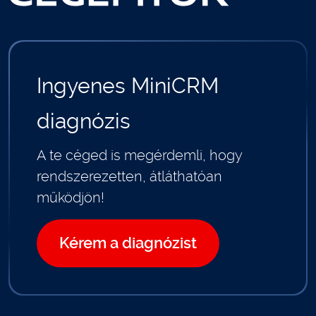
Ingyenes MiniCRM
diagnózis
A te céged is megérdemli, hogy
rendszerezetten, átláthatóan
működjön!
Kérem a diagnózist