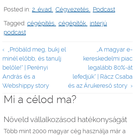
Posted in:
2. évad
Cégvezetés
Podcast
Tagged:
cégépítés
cégépítők
interjú
podcast
Bejegyzés
„Próbáld meg, bukj el
„A magyar e-
navigáció
minél előbb, és tanulj
kereskedelmi piac
belőle!” | Perényi
legalább 80%-át
András és a
lefedjük” | Rácz Csaba
Webshippy story
és az Árukereső story
Mi a célod ma?
Növeld vállalkozásod hatékonyságát
Több mint 2000 magyar cég használja már a