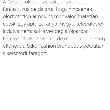
A Cégépítők podcast aktuális vendége
fantasztikus példa arra, hogy
nincsenek
elérhetetlen álmok és megvalósíthatatlan
célok.
Egy apró Baranya megyei településről
indulva nemcsak a vendéglátóiparban
halmozott sikert sikerre, de minden nehézség
ellenére
a Silka Fashion brandből is példátlan
sikersztorit faragott.