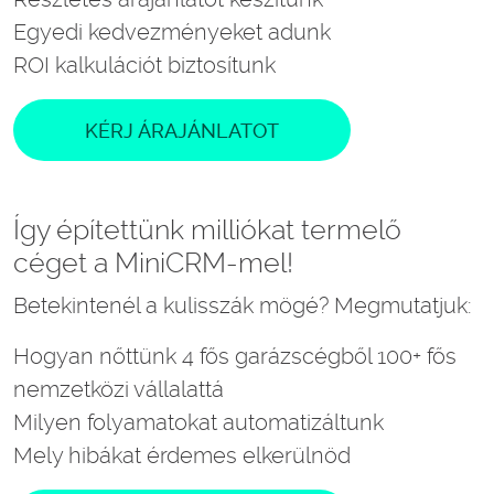
Egyedi kedvezményeket adunk
ROI kalkulációt biztosítunk
KÉRJ ÁRAJÁNLATOT
Így építettünk milliókat termelő
céget a MiniCRM-mel!
Betekintenél a kulisszák mögé? Megmutatjuk:
Hogyan nőttünk 4 fős garázscégből 100+ fős
nemzetközi vállalattá
Milyen folyamatokat automatizáltunk
Mely hibákat érdemes elkerülnöd