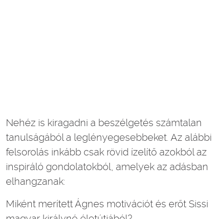
Nehéz is kiragadni a beszélgetés számtalan
tanulságából a leglényegesebbeket. Az alábbi
felsorolás inkább csak rövid ízelítő azokból az
inspiráló gondolatokból, amelyek az adásban
elhangzanak:
Miként merített Ágnes motivációt és erőt Sissi
magyar királyné életútjából?