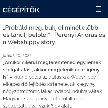
„Próbáld meg, bukj el minél előbb,
és tanulj belőle!” | Perényi András és
a Webshippy story
június 10, 2022
„Amikor sikerül megteremtened egy remek
szolgáltatást, akkor megjelenik rá az igény
is” –
kitűnő példa az állításra a Webshippy
elképesztő fejlődéstörténete, akik egy 25
négyzetméteres lakásirodából indulva váltak
Magyarország piacvezető fulfillment
szolgáltatójává, szűk 6 év alatt.