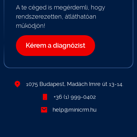
A te céged is megérdemli, hogy
rendszerezetten, átláthatóan
működjön!
Kérem a diagnózist
1075 Budapest, Madách Imre út 13-14.
+36 (1) 999-0402
help@minicrm.hu