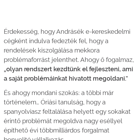
Érdekesség, hogy Andrásék e-kereskedelmi
cégként indulva fedezték fel, hogy a
rendelések kiszolgálása mekkora
problémaforrást jelenthet. Ahogy ő fogalmaz,
„olyan rendszert kezdtünk el fejleszteni, ami
a saját problémáinkat hivatott megoldani.”
És ahogy mondani szokás: a többi már
történelem… Óriási tanulság, hogy a
spanyolviasz feltalálása helyett egy sokakat
érintő problémát megoldva nagy eséllyel
építhető évi többmilliárdos forgalmat
bonyolító vállalkozás.