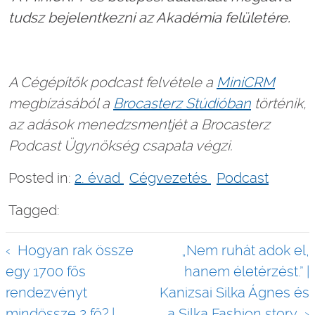
tudsz bejelentkezni az Akadémia felületére.
A Cégépítők podcast felvétele a
MiniCRM
megbízásából a
Brocasterz Stúdióban
történik,
az adások menedzsmentjét a Brocasterz
Podcast Ügynökség csapata végzi.
Posted in:
2. évad
Cégvezetés
Podcast
Tagged:
Bejegyzés
Hogyan rak össze
„Nem ruhát adok el,
navigáció
egy 1700 fős
hanem életérzést.” |
rendezvényt
Kanizsai Silka Ágnes és
mindössze 2 fő? |
a Silka Fashion story