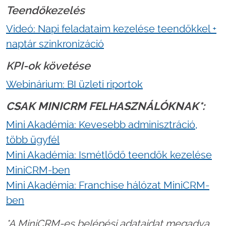
Teendőkezelés
Videó: Napi feladataim kezelése teendőkkel +
naptár szinkronizáció
KPI-ok követése
Webinárium: BI üzleti riportok
CSAK MINICRM FELHASZNÁLÓKNAK*:
Mini Akadémia: Kevesebb adminisztráció,
több ügyfél
Mini Akadémia: Ismétlődő teendők kezelése
MiniCRM-ben
Mini Akadémia: Franchise hálózat MiniCRM-
ben
*A MiniCRM-es belépési adataidat megadva