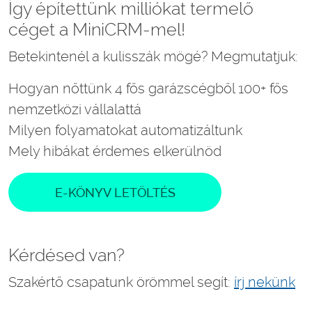
Így építettünk milliókat termelő
céget a MiniCRM-mel!
Betekintenél a kulisszák mögé? Megmutatjuk:
Hogyan nőttünk 4 fős garázscégből 100+ fős
nemzetközi vállalattá
Milyen folyamatokat automatizáltunk
Mely hibákat érdemes elkerülnöd
E-KÖNYV LETÖLTÉS
Kérdésed van?
Szakértő csapatunk örömmel segít:
írj nekünk