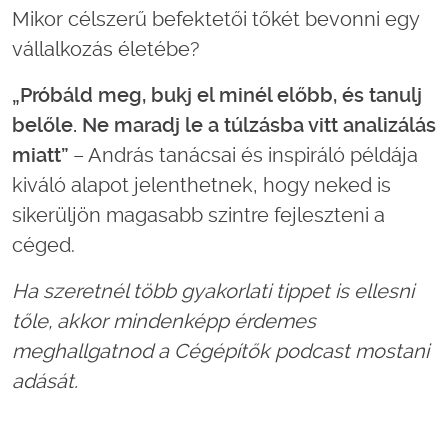
Mikor célszerű befektetői tőkét bevonni egy
vállalkozás életébe?
„Próbáld meg, bukj el minél előbb, és tanulj
belőle. Ne maradj le a túlzásba vitt analizálás
miatt”
– András tanácsai és inspiráló példája
kiváló alapot jelenthetnek, hogy neked is
sikerüljön magasabb szintre fejleszteni a
céged.
Ha szeretnél több gyakorlati tippet is ellesni
tőle, akkor mindenképp érdemes
meghallgatnod a Cégépítők podcast mostani
adását.