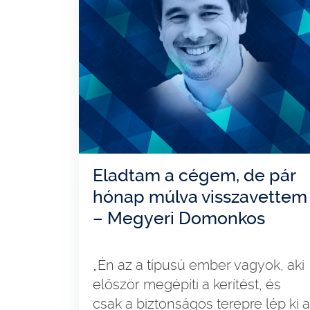
Eladtam a cégem, de pár
hónap múlva visszavettem
– Megyeri Domonkos
„Én az a típusú ember vagyok, aki
először megépíti a kerítést, és
csak a biztonságos terepre lép ki a