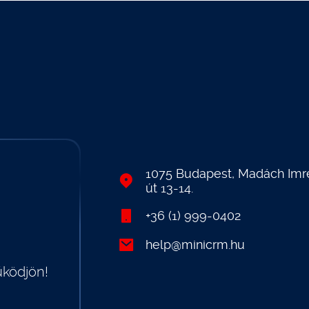
1075 Budapest, Madách Imr
út 13-14.
+36 (1) 999-0402
help@minicrm.hu
űködjön!