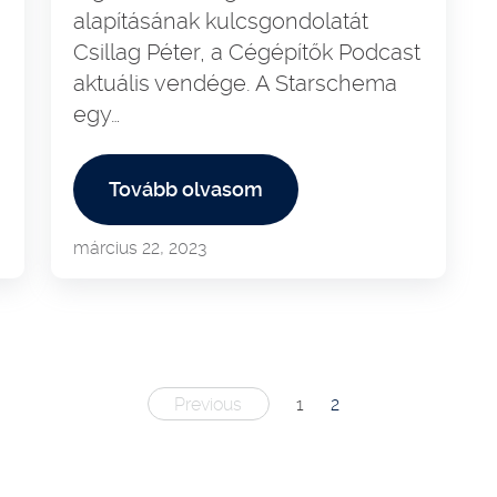
alapításának kulcsgondolatát
Csillag Péter, a Cégépítők Podcast
aktuális vendége. A Starschema
egy…
Tovább olvasom
március 22, 2023
Posts
Previous
1
2
pagination