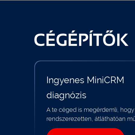
Ingyenes MiniCRM
diagnózis
A te céged is megérdemli, hogy
rendszerezetten, átláthatóan m