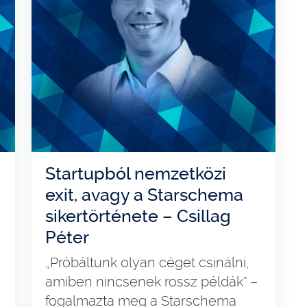
Startupból nemzetközi
exit, avagy a Starschema
sikertörténete – Csillag
Péter
„Próbáltunk olyan céget csinálni,
amiben nincsenek rossz példák” –
fogalmazta meg a Starschema