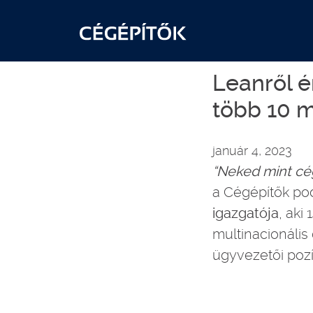
Leanről é
több 10 m
január 4, 2023
“Neked mint cég
a Cégépítők po
igazgatója
, aki
multinacionális
ügyvezetői poz