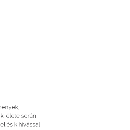
mények,
ki élete során
l és kihívással