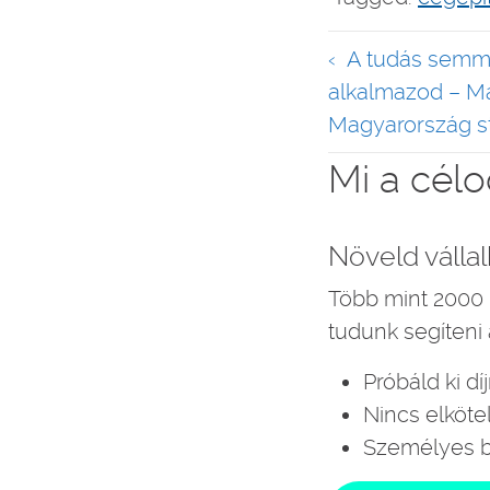
Bejegyzé
A tudás semmi
navigáció
alkalmazod – Ma
Magyarország s
Mi a cél
Növeld válla
Több mint 2000 
tudunk segíteni
Próbáld ki d
Nincs elköt
Személyes b