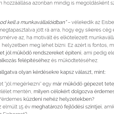
en hozzáállása azonban mindig is megoldásként s
od kell a munkavállalóidban”
– vélekedik az Eisbe
 megtapasztalva jött rá arra, hogy egy sikeres cég
smérve az, ha motivált és elkötelezett munkaváll
helyzetben meg lehet bízni. Ez azért is fontos, 
et jól működő rendszereket építeni
, ami pedig e
lalkozás felépítéséhez
és működtetéséhez.
lgatva olyan kérdésekre kapsz választ, mint:
t “jól megérkezni” egy
már működő gépezet tete
lélet mentén,
milyen célokért dolgozva érdemes 
l/érdemes
küzdeni nehéz helyzetekben?
z elmúlt 15 év
meghatározó fejlődési szintjei
, ami