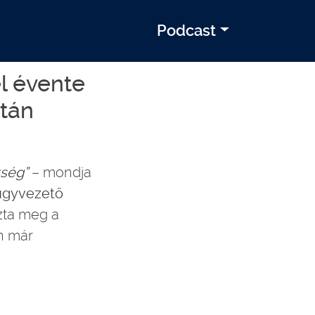
Podcast
l évente
ltán
kség”
– mondja
 ügyvezető
szta meg a
en már