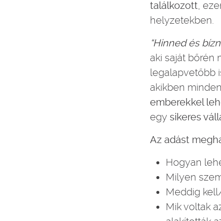
találkozott
, ez
helyzetekben.
“Hinned és bízn
aki saját bőrén
legalapvetőbb i
akikben minden 
emberekkel leh
egy
sikeres vál
Az adást meghal
Hogyan lehe
Milyen szem
Meddig kel
Mik voltak a