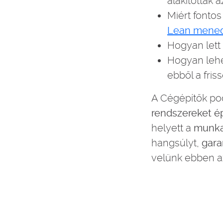
alakították 
Miért fonto
Lean mene
Hogyan lett
Hogyan lehe
ebből a fris
A Cégépítők pod
rendszereket é
helyett a
munkav
hangsúlyt,
gara
velünk ebben a