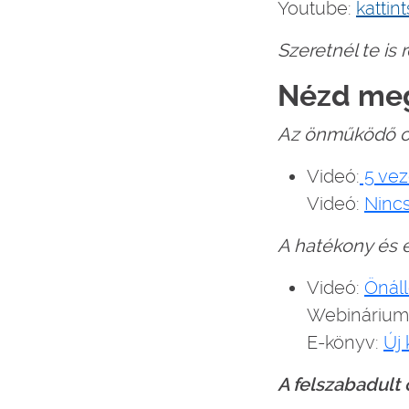
Youtube:
kattint
Szeretnél te is
Nézd meg
Az önműködő 
Videó:
5 vez
Videó:
Nincs
A hatékony és 
Videó:
Önáll
Webinárium 
E-könyv:
Új
A felszabadult