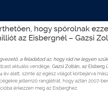
rthetően, hogy spórolnak ezze
illiót az Eisbergnél – Gazsi Zo
vezető, a feladatod az, hogy rád ne legyen szü
dcast aktuális vendége,
Gazsi Zoltán, az Eisberg
 14 év alatt, szinte az egész világot körbejárva má
 cégekre jellemző ranglétrát, hogy aztán 2007-b
ícióba érkezzen meg az Eisberghez.