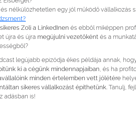
az Eisberget?
s és nélkülözhetetlen egy jól működő vállalkozás
dzsment?
sikeres Zoli a LinkedInen
és ebből miképpen profi
t újra és újra
megújulni vezetőként
és a munkatá
sességből?
cast legújabb epizódja ékes példája annak, hog
pítünk ki a cégünk mindennapjaiban
, és ha profit
állalóink minden értelemben vett jólétére
hely
ntáltan sikeres vállalkozást építhetünk.
Tanulj, fej
z adásban is!