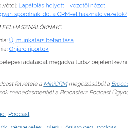
lvétel:
Lapátolás helyett – vezetői nézet
gyan spórolnak időt a CRM-et használó vezetők?
M FELHASZNÁLÓKNAK*:
mia:
Új munkatárs betanítása
mia:
Önjáró riportok
belépési adataidat megadva tudsz bejelentkezn
cast felvétele a
MiniCRM
megbízásából a
Brocas
dások menedzsmentjét a Brocasterz Podcast Ügyn
vad
Podcast
tők
cégvezetés
interjú
önjáró cég
podcast