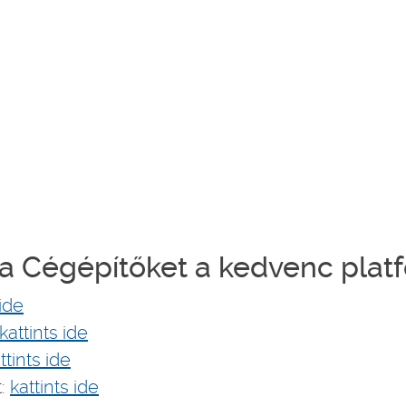
a Cégépítőket a kedvenc plat
 ide
kattints ide
ttints ide
t:
kattints ide