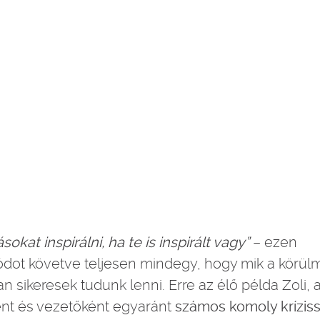
okat inspirálni, ha te is inspirált vagy”
– ezen
ot követve teljesen mindegy, hogy mik a körül
 sikeresek tudunk lenni. Erre az élő példa Zoli, a
t és vezetőként egyaránt
számos komoly krízisse