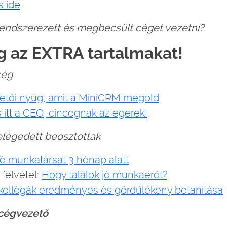
s ide
 rendszerezett és megbecsült céget vezetni?
 az EXTRA tartalmakat!
cég
etői nyűg, amit a MiniCRM megold
 itt a CEO, cincognak az egerek!
elégedett beosztottak
ó munkatársat 3 hónap alatt
felvétel:
Hogy találok jó munkaerőt?
 kollégák eredményes és gördülékeny betanítása
 cégvezető