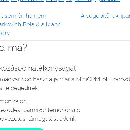
s
t sem ér, ha nem
A cégépítő, aki ipa
rkovich Béla & a Mapei
tory
od ma?
lkozásod hatékonyságát
magyar cég használja már a MiniCRM-et. Fedezd
 a te cégednek:
íjmentesen
eleződés, bármikor lemondható
evezetési támogatást adunk