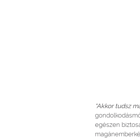
“Akkor tudsz más
gondolkodásmód
egészen biztosan
magánemberkén