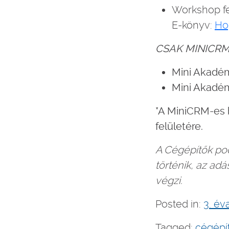
Workshop fe
E-könyv:
Ho
CSAK MINICR
Mini Akadé
Mini Akadé
*A MiniCRM-es 
felületére.
A Cégépítők pod
történik, az a
végzi.
Posted in:
3. é
Tagged:
cégépí