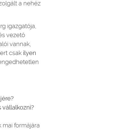
zolgált a nehéz
rg igazgatója,
 és vezető
alói vannak,
mert csak
ilyen
lengedhetetlen
jére?
vállalkozni?
k mai formájára