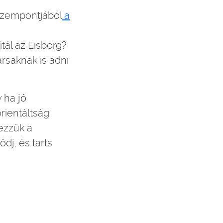
 szempontjából
a
tál az Eisberg?
rsaknak is adni
y ha
jó
orientáltság
ezzük a
lődj, és tarts