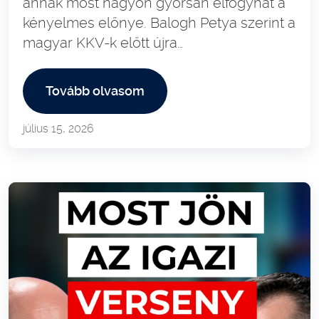
annak most nagyon gyorsan elfogyhat a
kényelmes előnye. Balogh Petya szerint a
magyar KKV-k előtt újra…
Tovább olvasom
július 15, 2026