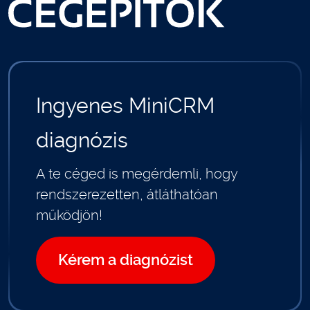
Ingyenes MiniCRM
diagnózis
A te céged is megérdemli, hogy
rendszerezetten, átláthatóan
működjön!
Kérem a diagnózist