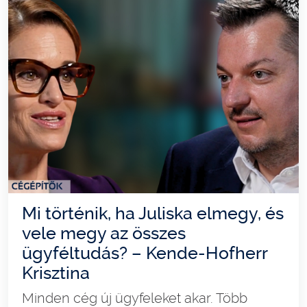
Mi történik, ha Juliska elmegy, és
vele megy az összes
ügyféltudás? – Kende-Hofherr
Krisztina
Minden cég új ügyfeleket akar. Több