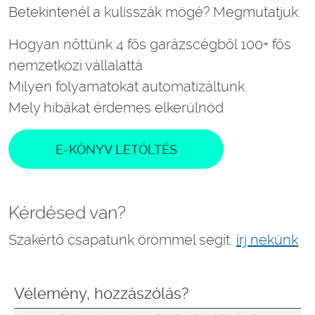
Betekintenél a kulisszák mögé? Megmutatjuk:
Hogyan nőttünk 4 fős garázscégből 100+ fős
nemzetközi vállalattá
Milyen folyamatokat automatizáltunk
Mely hibákat érdemes elkerülnöd
E-KÖNYV LETÖLTÉS
Kérdésed van?
Szakértő csapatunk örömmel segít:
írj nekünk
Vélemény, hozzászólás?