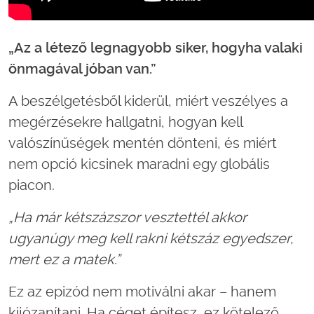
„Az a létező legnagyobb siker, hogyha valaki
önmagával jóban van.”
A beszélgetésből kiderül, miért veszélyes a
megérzésekre hallgatni, hogyan kell
valószínűségek mentén dönteni, és miért
nem opció kicsinek maradni egy globális
piacon.
„Ha már kétszázszor vesztettél akkor
ugyanúgy meg kell rakni kétszáz egyedszer,
mert ez a matek.”
Ez az epizód nem motiválni akar – hanem
kijózanítani. Ha céget építesz, ez kötelező.