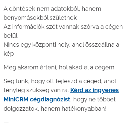
A döntések nem adatokból, hanem
benyomásokból születnek
Az információk szét vannak szórva a cégen
belül
Nincs egy központi hely, ahol összeállna a
kép
Meg akarom érteni, hol akad el a cégem
Segítünk, hogy ott fejleszd a céged, ahol
tényleg szükség van rá.
Kérd az ingyenes
, hogy ne többet
MiniCRM cégdiagnózist
dolgozzatok, hanem hatékonyabban!
—