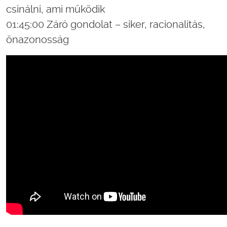
csinálni, ami működik
01:45:00 Záró gondolat – siker, racionalitás,
önazonosság