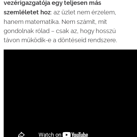
vezérigazgatója egy teljesen más
: az üzlet nem érzelem,
szemléletet hoz
hanem matematika. Nem számít, mit
gondolnak rólad – csak az, hogy hosszú
távon működik-e a döntéseid rendszere.