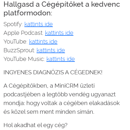
Hallgasd a Cégépítőket a kedvenc
platformodon:
Spotify:
kattints ide
Apple Podcast:
kattints ide
YouTube:
kattints ide
BuzzSprout:
kattints ide
YouTube Music:
kattints ide
INGYENES DIAGNÓZIS A CÉGEDNEK!
A Cégépítőkben, a MiniCRM üzleti
podcastjében a legtöbb vendég ugyanazt
mondja: hogy voltak a cégében elakadások
és közel sem ment minden simán.
Hol akadhat el egy cég?