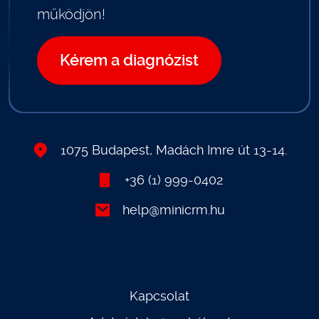
működjön!
Kérem a diagnózist
1075 Budapest, Madách Imre út 13-14.
+36 (1) 999-0402
help@minicrm.hu
Kapcsolat