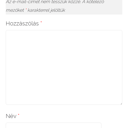
Az e-mail-címet nem tesszük közzé.
A kötelező
mezőket
*
karakterrel jelöltük
Hozzászólás
*
Név
*