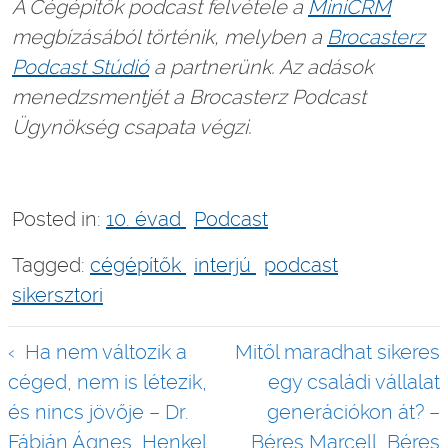
A Cégépítők podcast felvétele a
MiniCRM
megbízásából történik, melyben a
Brocasterz
Podcast Stúdió
a partnerünk. Az adások
menedzsmentjét a Brocasterz Podcast
Ügynökség csapata végzi.
Posted in:
10. évad
Podcast
Tagged:
cégépítők
interjú
podcast
sikersztori
Bejegyzés
Ha nem változik a
Mitől maradhat sikeres
navigáció
céged, nem is létezik,
egy családi vállalat
és nincs jövője – Dr.
generációkon át? –
Fábián Ágnes, Henkel
Béres Marcell, Béres