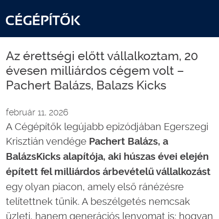
Az érettségi előtt vállalkoztam, 20
évesen milliárdos cégem volt –
Pachert Balázs, Balazs Kicks
február 11, 2026
A Cégépítők legújabb epizódjában Egerszegi
Krisztián vendége
Pachert Balázs, a
BalázsKicks alapítója, aki húszas évei elején
épített fel milliárdos árbevételű vállalkozást
egy olyan piacon, amely első ránézésre
telítettnek tűnik. A beszélgetés nemcsak
üzleti, hanem generációs lenyomat is: hogyan