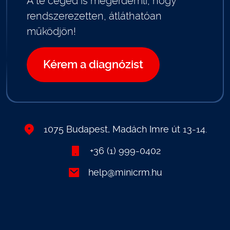
A te céged is megérdemli, hogy
rendszerezetten, átláthatóan
működjön!
Kérem a diagnózist
1075 Budapest, Madách Imre út 13-14.
+36 (1) 999-0402
help@minicrm.hu