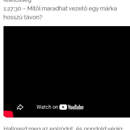
1:27:30 – Mitől maradhat vezető egy márka
hosszú távon?
Hallgasd meg az epizódot, és gondold végig: