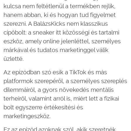
kulcsa nem feltétlenül a termékben rejlik,
hanem abban, ki és hogyan tud figyelmet
szerezni. A BalázsKicks nem klasszikus
cipőbolt: a sneaker itt közösségi és tartalmi
eszköz, amely online jelenléttel, személyes
márkával és tudatos marketinggel válik
üzletté.
Az epizódban szó esik a TikTok és más
platformok szerepéről, a személyes szereplés
dilemmáiról, a gyors növekedés mentális
terheiről, valamint arról is, miért lett a fizikai
bolt egyszerre értékesítési és
marketingeszköz.
Ez az epizód azoknak szól, akik szeretnék