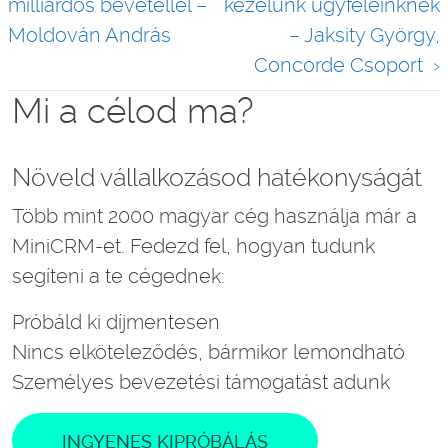
milliárdos bevétellel –
kezelünk ügyfeleinknek
Moldován András
– Jaksity György,
Concorde Csoport
Mi a célod ma?
Növeld vállalkozásod hatékonyságát
Több mint 2000 magyar cég használja már a
MiniCRM-et. Fedezd fel, hogyan tudunk
segíteni a te cégednek:
Próbáld ki díjmentesen
Nincs elköteleződés, bármikor lemondható
Személyes bevezetési támogatást adunk
INGYENES KIPRÓBÁLÁS