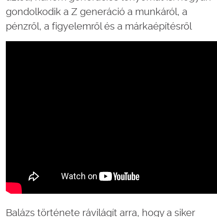
gondolkodik a Z generáció a munkáról, a
pénzről, a figyelemről és a márkaépítésről
Balázs története rávilágít arra, hogy a siker