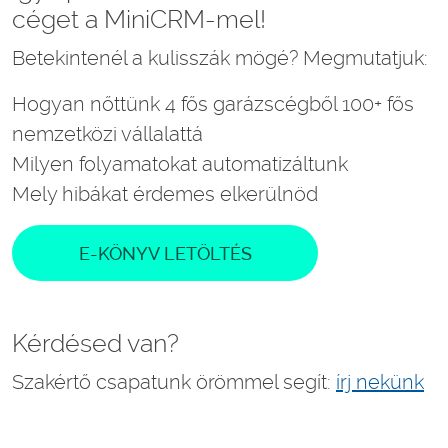
céget a MiniCRM-mel!
Betekintenél a kulisszák mögé? Megmutatjuk:
Hogyan nőttünk 4 fős garázscégből 100+ fős
nemzetközi vállalattá
Milyen folyamatokat automatizáltunk
Mely hibákat érdemes elkerülnöd
E-KÖNYV LETÖLTÉS
Kérdésed van?
Szakértő csapatunk örömmel segít:
írj nekünk