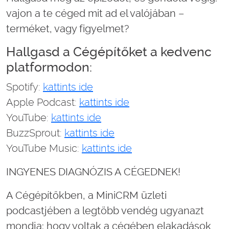
vajon a te céged mit ad el valójában –
terméket, vagy figyelmet?
Hallgasd a Cégépítőket a kedvenc
platformodon:
Spotify:
kattints ide
Apple Podcast:
kattints ide
YouTube:
kattints ide
BuzzSprout:
kattints ide
YouTube Music:
kattints ide
INGYENES DIAGNÓZIS A CÉGEDNEK!
A Cégépítőkben, a MiniCRM üzleti
podcastjében a legtöbb vendég ugyanazt
mondja: hogy voltak a cégében elakadások