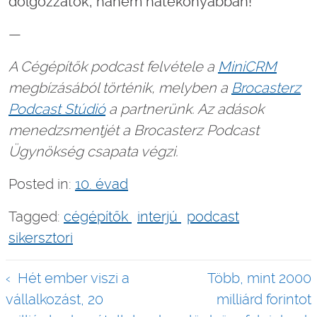
dolgozzatok, hanem hatékonyabban!
—
A Cégépítők podcast felvétele a
MiniCRM
megbízásából történik, melyben a
Brocasterz
Podcast Stúdió
a partnerünk. Az adások
menedzsmentjét a Brocasterz Podcast
Ügynökség csapata végzi.
Posted in:
10. évad
Tagged:
cégépítők
interjú
podcast
sikersztori
Bejegyzés
Hét ember viszi a
Több, mint 2000
navigáció
vállalkozást, 20
milliárd forintot