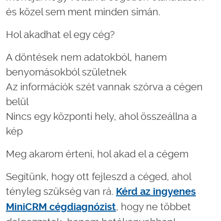
és közel sem ment minden simán.
Hol akadhat el egy cég?
A döntések nem adatokból, hanem
benyomásokból születnek
Az információk szét vannak szórva a cégen
belül
Nincs egy központi hely, ahol összeállna a
kép
Meg akarom érteni, hol akad el a cégem
Segítünk, hogy ott fejleszd a céged, ahol
tényleg szükség van rá.
Kérd az ingyenes
, hogy ne többet
MiniCRM cégdiagnózist