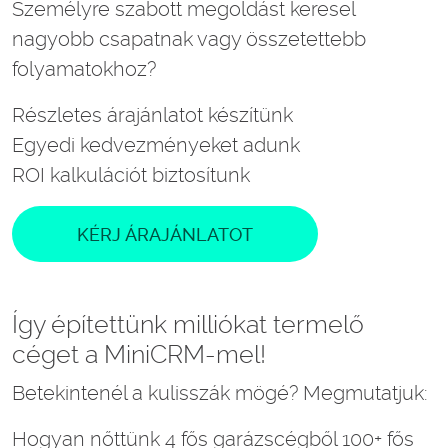
Személyre szabott megoldást keresel
nagyobb csapatnak vagy összetettebb
folyamatokhoz?
Részletes árajánlatot készítünk
Egyedi kedvezményeket adunk
ROI kalkulációt biztosítunk
KÉRJ ÁRAJÁNLATOT
Így építettünk milliókat termelő
céget a MiniCRM-mel!
Betekintenél a kulisszák mögé? Megmutatjuk:
Hogyan nőttünk 4 fős garázscégből 100+ fős