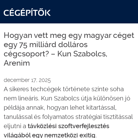
Hogyan vett meg egy magyar céget
egy 75 milliárd dolláros
cégcsoport? – Kun Szabolcs,
Arenim
december 17, 2025
A sikeres techcégek története szinte soha
nem lineáris. Kun Szabolcs útja különösen jó
példája annak, hogyan lehet kitartással,
tanulással és folyamatos stratégiai tisztítással
eljutni a
távközlési szoftverfejlesztés
világából egy nemzetközi exitig
.