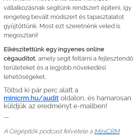
vállalkozásnak segítünk rendszert építeni, így
rengeteg bevált módszert és tapasztalatot
gyűjtöttünk. Most ezt szeretnénk veled is
megosztani!
Elkészítettünk egy ingyenes online
cégauditot
, amely segít feltárni a fejlesztendő
területeket és a legjobb növekedési
lehetőségeket.
Töltsd ki pár perc alatt a
minicrm.hu/audit
oldalon, és hamarosan
küldjük az eredményt e-mailben!
—
A Cégépítők podcast felvétele a
MiniCRM