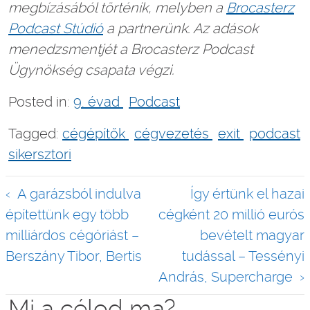
megbízásából történik, melyben a
Brocasterz
Podcast Stúdió
a partnerünk. Az adások
menedzsmentjét a Brocasterz Podcast
Ügynökség csapata végzi.
Posted in:
9. évad
Podcast
Tagged:
cégépítők
cégvezetés
exit
podcast
sikersztori
Bejegyzés
A garázsból indulva
Így értünk el hazai
navigáció
építettünk egy több
cégként 20 millió eurós
milliárdos cégóriást –
bevételt magyar
Berszány Tibor, Bertis
tudással – Tessényi
András, Supercharge
Mi a célod ma?