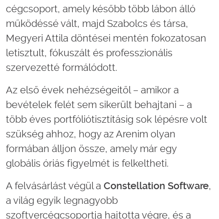
cégcsoport, amely később több lábon álló
működéssé vált, majd Szabolcs és társa,
Megyeri Attila döntései mentén fokozatosan
letisztult, fókuszált és professzionális
szervezetté formálódott.
Az első évek nehézségeitől – amikor a
bevételek felét sem sikerült behajtani – a
több éves portfóliótisztításig sok lépésre volt
szükség ahhoz, hogy az Arenim olyan
formában álljon össze, amely már egy
globális óriás figyelmét is felkeltheti.
A felvásárlást végül a
Constellation Software
,
a világ egyik legnagyobb
szoftvercégcsoportja hajtotta végre, és a