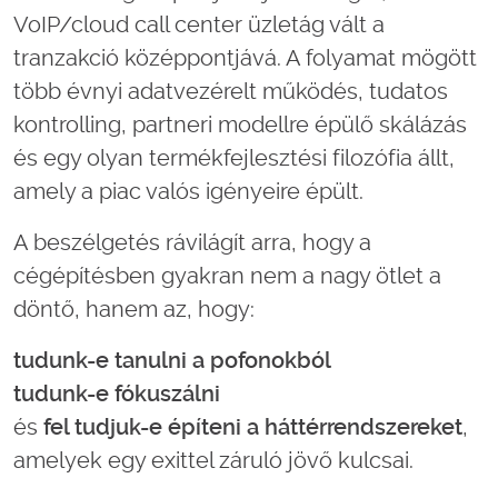
VoIP/cloud call center üzletág vált a
tranzakció középpontjává. A folyamat mögött
több évnyi adatvezérelt működés, tudatos
kontrolling, partneri modellre épülő skálázás
és egy olyan termékfejlesztési filozófia állt,
amely a piac valós igényeire épült.
A beszélgetés rávilágít arra, hogy a
cégépítésben gyakran nem a nagy ötlet a
döntő, hanem az, hogy:
tudunk-e tanulni a pofonokból
tudunk-e fókuszálni
és
fel tudjuk-e építeni a háttérrendszereket
,
amelyek egy exittel záruló jövő kulcsai.