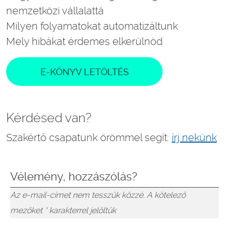
nemzetközi vállalattá
Milyen folyamatokat automatizáltunk
Mely hibákat érdemes elkerülnöd
E-KÖNYV LETÖLTÉS
Kérdésed van?
Szakértő csapatunk örömmel segít:
írj nekünk
Vélemény, hozzászólás?
Az e-mail-címet nem tesszük közzé.
A kötelező
mezőket
*
karakterrel jelöltük