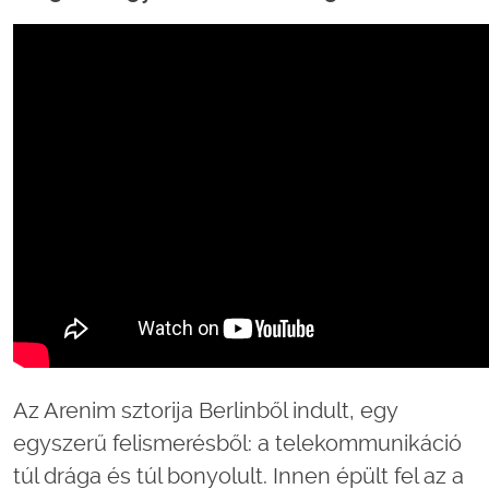
Az Arenim sztorija Berlinből indult, egy
egyszerű felismerésből: a telekommunikáció
túl drága és túl bonyolult. Innen épült fel az a