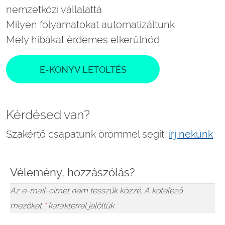
nemzetközi vállalattá
Milyen folyamatokat automatizáltunk
Mely hibákat érdemes elkerülnöd
E-KÖNYV LETÖLTÉS
Kérdésed van?
Szakértő csapatunk örömmel segít:
írj nekünk
Vélemény, hozzászólás?
Az e-mail-címet nem tesszük közzé.
A kötelező
mezőket
*
karakterrel jelöltük