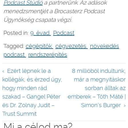
Podcast Stúdió
a partnerünk. Az adások
menedzsmentjét a Brocasterz Podcast
Ügynökség csapata végzi.
Posted in:
9. évad
Podcast
Tagged:
cégépítők
cégvezetés
növekedés
podcast
rendszerépítés
Bejegyzés
Ezért lépnek le a
8 millióból indultunk,
navigáció
kollégák, és érzed úgy,
már a megnyitáskor
hogy minden rád
sorban álltak az
szakad – Gangel Péter
emberek – Tóth Máté |
és Dr. Zolnay Judit –
Simon’s Burger
Trust Summit
Mi a célod ma?