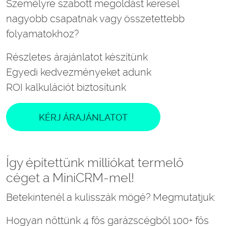
Személyre szabott megoldást keresel
nagyobb csapatnak vagy összetettebb
folyamatokhoz?
Részletes árajánlatot készítünk
Egyedi kedvezményeket adunk
ROI kalkulációt biztosítunk
KÉRJ ÁRAJÁNLATOT
Így építettünk milliókat termelő
céget a MiniCRM-mel!
Betekintenél a kulisszák mögé? Megmutatjuk:
Hogyan nőttünk 4 fős garázscégből 100+ fős