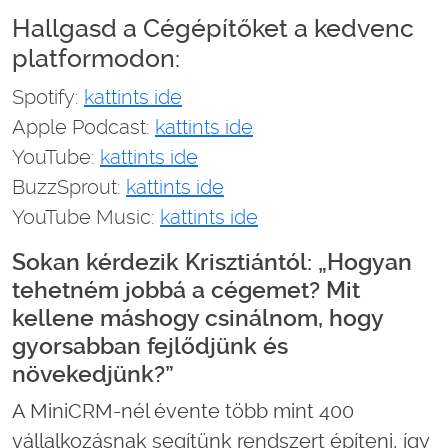
Hallgasd a Cégépítőket a kedvenc
platformodon:
Spotify:
kattints ide
Apple Podcast:
kattints ide
YouTube:
kattints ide
BuzzSprout:
kattints ide
YouTube Music:
kattints ide
Sokan kérdezik Krisztiántól: „Hogyan
tehetném jobbá a cégemet? Mit
kellene máshogy csinálnom, hogy
gyorsabban fejlődjünk és
növekedjünk?”
A MiniCRM-nél évente több mint 400
vállalkozásnak segítünk rendszert építeni, így