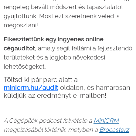
rengeteg bevált módszert és tapasztalatot
gyűjtöttünk. Most ezt szeretnénk veled is
megosztani!
Elkészítettünk egy ingyenes online
cégauditot
, amely segít feltárni a fejlesztendő
területeket és a legjobb növekedési
lehetőségeket.
Töltsd ki pár perc alatt a
minicrm.hu/audit
oldalon, és hamarosan
küldjük az eredményt e-mailben!
—
A Cégépítők podcast felvétele a
MiniCRM
megbízásából történik, melyben a
Brocasterz