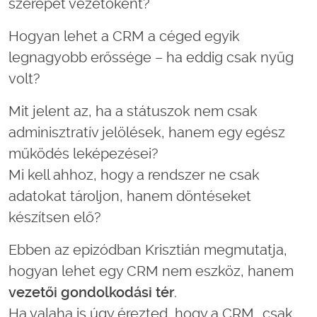
szerepét vezetőként?
Hogyan lehet a CRM a céged egyik
legnagyobb erőssége – ha eddig csak nyűg
volt?
Mit jelent az, ha a státuszok nem csak
adminisztratív jelölések, hanem egy egész
működés leképezései?
Mi kell ahhoz, hogy a rendszer ne csak
adatokat tároljon, hanem döntéseket
készítsen elő?
Ebben az epizódban Krisztián megmutatja,
hogyan lehet egy CRM nem eszköz, hanem
vezetői gondolkodási tér
.
Ha valaha is úgy érezted, hogy a CRM „csak