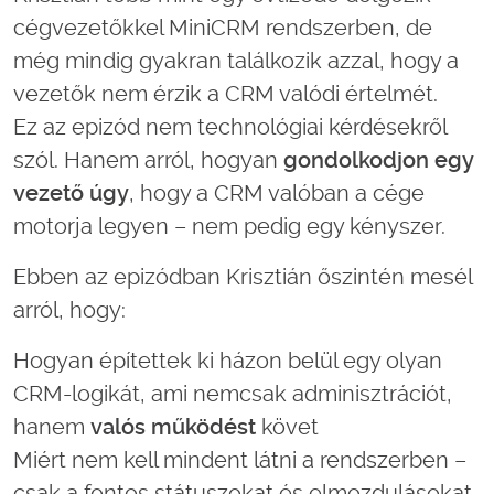
cégvezetőkkel MiniCRM rendszerben, de
még mindig gyakran találkozik azzal, hogy a
vezetők nem érzik a CRM valódi értelmét.
Ez az epizód nem technológiai kérdésekről
szól. Hanem arról, hogyan
gondolkodjon egy
vezető úgy
, hogy a CRM valóban a cége
motorja legyen – nem pedig egy kényszer.
Ebben az epizódban Krisztián őszintén mesél
arról, hogy:
Hogyan építettek ki házon belül egy olyan
CRM-logikát, ami nemcsak adminisztrációt,
hanem
valós működést
követ
Miért nem kell mindent látni a rendszerben –
csak a fontos státuszokat és elmozdulásokat