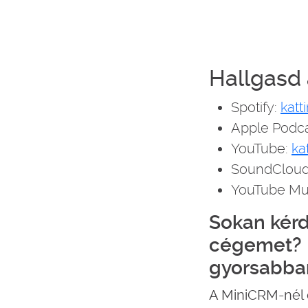
Hallgasd 
Spotify:
katt
Apple Podc
YouTube:
ka
SoundClou
YouTube Mu
Sokan kérd
cégemet? 
gyorsabban
A MiniCRM-nél é