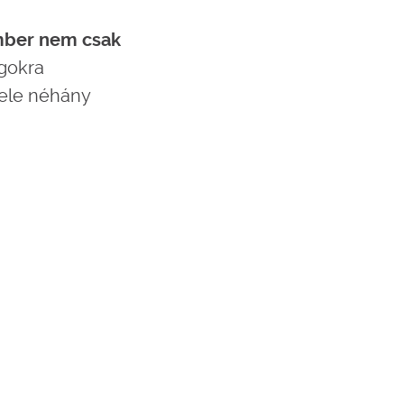
ember nem csak
gokra
bele néhány