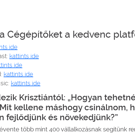
a Cégépítőket a kedvenc plat
ints ide
ast:
kattints ide
ttints ide
d:
kattints ide
sic:
kattints ide
ezik Krisztiántól: „Hogyan tehetn
Mit kellene máshogy csinálnom, 
 fejlődjünk és növekedjünk?”
vente több mint 400 vállalkozásnak segítünk ren