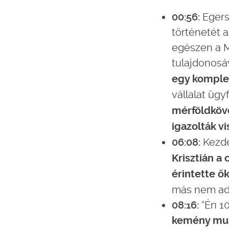
00:56:
Egersz
történetét a
egészen a M
tulajdonosáv
egy komplex
vállalat ügy
mérföldköve
igazolták vi
06:08:
Kezde
Krisztián a
érintette ő
más nem adj
08:16:
“Én 10
kemény munk