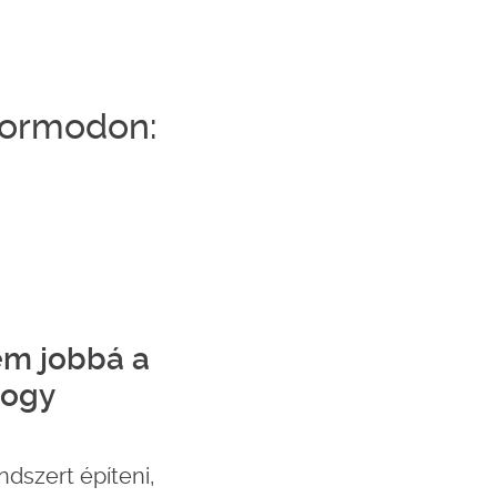
formodon:
ém jobbá a
hogy
dszert építeni,