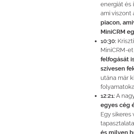
energiát és
ami viszont 
piacon, ami
MiniCRM egy
10:30:
Kriszt
MiniCRM-et 
felfogását 
szívesen fe
utána már ki
folyamatoka
12:21:
A nagy
egyes cég 
Egy sikeres 
tapasztalatai
és milyen b