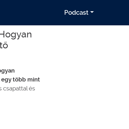
Podcast
– Hogyan
tő
ogyan
l egy több mint
s csapattal és