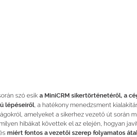
során szó esik
a MiniCRM sikertörténetéről, a c
, a hatékony menedzsment kialakítás
ú lépéseiről
ságokról, amelyeket a sikerhez vezető út során m
ilyen hibákat követtek el az elején, hogyan javí
 és
miért fontos a vezetői szerep folyamatos átal