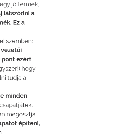
 egy jó termék,
 látszódni a
mék. Ez a
gel szemben:
 vezetői
s pont ezért
gyszer!) hogy
ni tudja a
pe minden
 csapatjáték.
tián megosztja
patot építeni,
n.