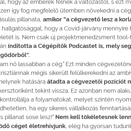
al, hogy az emberek félnek a változástól, s ezt 
iszen így fog megfelelő ütemben növekedni a cé
ásulás pillanata,
amikor “a cégvezető lesz a korlá
 hallgatósággal, hogy a Covid-járvány mennyire f
 életét is. Nem csak új projektmenedzsment tool-t
án
indította a Cégépítők Podcastet is, mely seg
 gödörből”.
tam nő lassabban a cég.” Ezt minden cégvezető
risztiánnak mégis sikerült felülkerekedni az amb
melynek hatására
átadta a cégvezetői pozíciót 
kersztoriként tekint vissza. Ez azonban nem alaku
kontrollálja a folyamatokat, melyet szintén nyom
dhetetlen, ha egy sikeres vállalkozás fenntartás
is pillanat sose lesz!”
Nem kell tökéletesnek lenn
, elég ha gyorsan tudun
ödő céget életrehívjunk