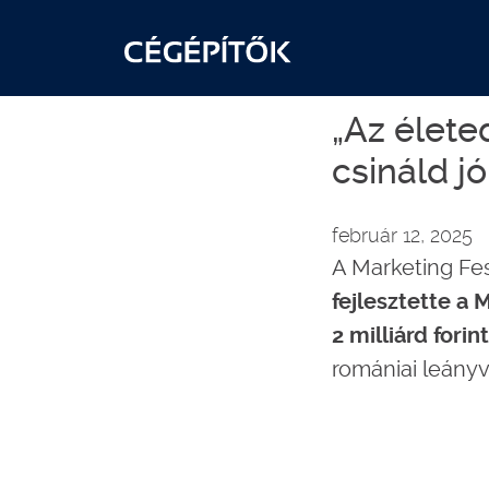
„Az élete
csináld j
február 12, 2025
A Marketing Fes
fejlesztette a
2 milliárd fori
romániai leányvá