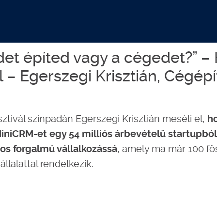
det építed vagy a cégedet?” 
ól – Egerszegi Krisztián, Cégépí
ztivál színpadán Egerszegi Krisztián meséli el,
h
 MiniCRM-et egy 54 milliós árbevételű startupbó
, amely ma már 100 fő
ntos forgalmú vállalkozássá
llalattal rendelkezik.