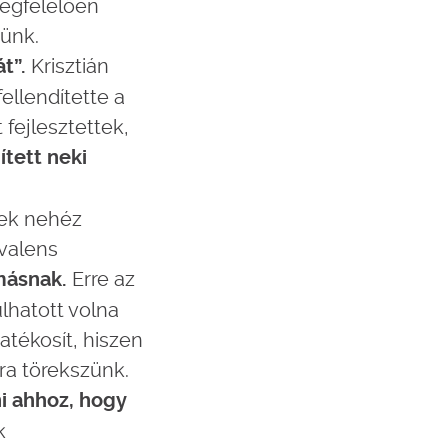
megfelelően
günk.
Krisztián
t”.
ellendítette a
 fejlesztettek,
ített neki
nek nehéz
ivalens
Erre az
másnak.
lhatott volna
atékosít, hiszen
ára törekszünk.
i ahhoz, hogy
k