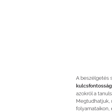
A beszélgetés 
kulcsfontosság
azokról a tanul
Megtudhatjuk, m
folyamataikon,