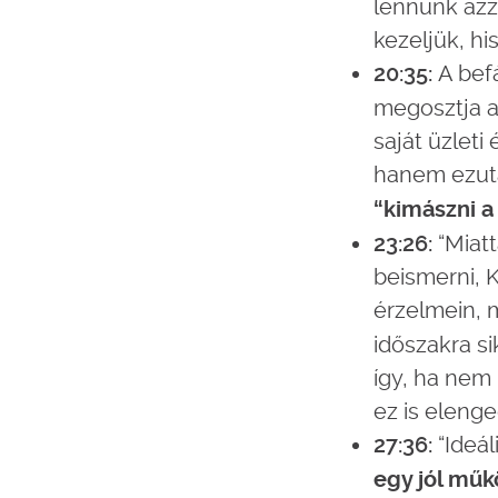
lennünk azz
kezeljük, h
20:35:
A bef
megosztja a
saját üzleti
hanem ezut
“kimászni a
23:26:
“Miat
beismerni, K
érzelmein, 
időszakra si
így, ha nem 
ez is elenge
27:36:
“Ideál
egy jól műk