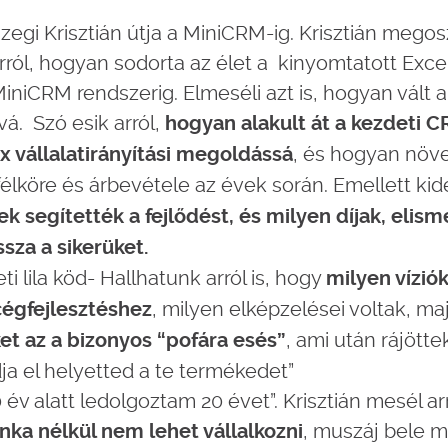
egi Krisztián útja a MiniCRM-ig. Krisztián megosz
rról, hogyan sodorta az élet a kinyomtatott Excel
iniCRM rendszerig. Elmeséli azt is, hogyan vált 
á. Szó esik arról,
hogyan alakult át a kezdeti 
, és hogyan növ
 vállalatirányítási megoldássá
félköre és árbevétele az évek során. Emellett kid
k segítették a fejlődést, és milyen díjak, elis
ssza a sikerüket.
ti lila köd- Hallhatunk arról is, hogy
milyen víziók
, milyen elképzelései voltak, ma
 cégfejlesztéshez
, ami után rájötte
ket az a bizonyos “pofára esés”
a el helyetted a te termékedet”
 év alatt ledolgoztam 20 évet”. Krisztián mesél ar
, muszáj bele m
a nélkül nem lehet vállalkozni