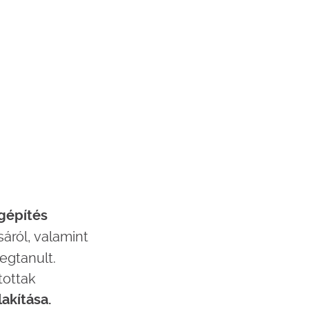
égépítés
áról, valamint
egtanult.
tottak
akítása.