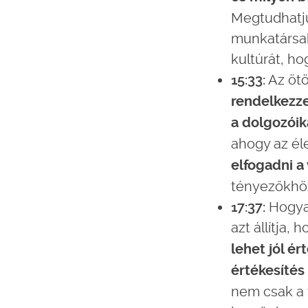
Megtudhatju
munkatársak 
kultúrát, h
15:33:
Az ötö
rendelkezz
a dolgozóik
ahogy az él
elfogadni a
tényezőkhö
17:37:
Hogyan
azt állítja, 
lehet jól ér
értékesítés
nem csak a 