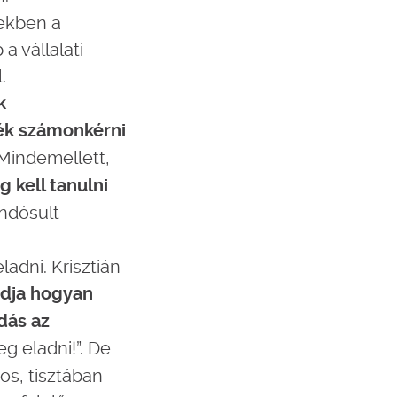
vekben a
a vállalati
.
k
ék számonkérni
Mindemellett,
 kell tanulni
andósult
ladni. Krisztián
udja hogyan
dás az
g eladni!”. De
os, tisztában