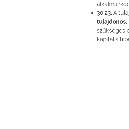
alkalmazkod
30:23:
A tula
tulajdonos
szükséges o
kapitális hi