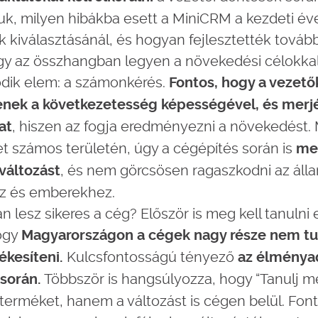
k, milyen hibákba esett a MiniCRM a kezdeti é
kiválasztásánál, és hogyan fejlesztették tovább 
ogy az összhangban legyen a növekedési célokkal
dik elem: a számonkérés.
Fontos, hogy a vezető
enek a következetesség képességével, és merj
, hiszen az fogja eredményezni a növekedést. 
at
et számos területén, úgy a cégépítés során is
meg
, és nem görcsösen ragaszkodni az áll
 változást
z és emberekhez.
 lesz sikeres a cég? Először is meg kell tanulni e
hogy
Magyarországon a cégek nagy része nem t
Kulcsfontosságú tényező
tékesíteni.
az élménya
Többször is hangsúlyozza, hogy “Tanulj me
 során.
terméket, hanem a változást is cégen belül. Font