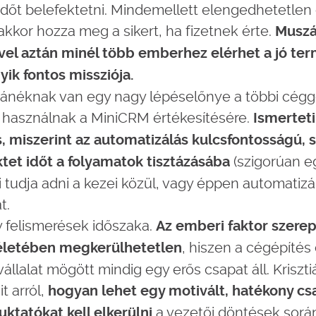
 időt belefektetni. Mindemellett elengedhetetlen
akkor hozza meg a sikert, ha fizetnek érte.
Muszáj
vel aztán minél több emberhez elérhet a jó ter
ik fontos missziója.
iánéknak van egy nagy lépéselőnye a többi cég
használnak a MiniCRM értékesítésére.
Ismerteti
is, miszerint az automatizálás kulcsfontosságú, 
(szigorúan e
ktet időt a folyamatok tisztázásába
 tudja adni a kezei közül, vagy éppen automatizál
t.
 felismerések időszaka.
Az emberi faktor szere
, hiszen a cégépítés
életében megkerülhetetlen
vállalat mögött mindig egy erős csapat áll. Krisz
t arról,
hogyan lehet egy motivált, hatékony csa
a vezetői döntések sorá
uktatókat kell elkerülni