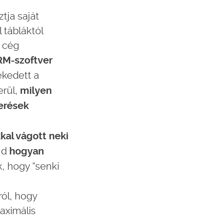
tja saját
 tábláktól
a cég
CRM-szoftver
ekedett a
erül,
milyen
merések
kal vágott neki
jd
hogyan
k, hogy “senki
ról, hogy
aximális