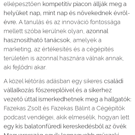
elképesztően
kompetitív piacon állják meg a
helyüket nap, mint nap
és növekednek évről-
évre.
A tanulás és az innováció fontossága
mellett szóba kerülnek olyan,
azonnal
hasznosítható tanácsok
, amelyek a
marketing, az értékesítés és a cégépítés
területén is azonnal hasznára válnak annak,
aki fejlődni akar.
A közel kétórás adásban egy sikeres
családi
vállalkozás főszereplőivel és a sikerhez
vezető úttal ismerkedhetnek meg a hallgatók:
Fazekas Zsolt és Fazekas Bálint a Cégépítők
podcast vendégei, akik elmesélik, hogyan lett
egy kis balatonfüredi kereskedésből az övék