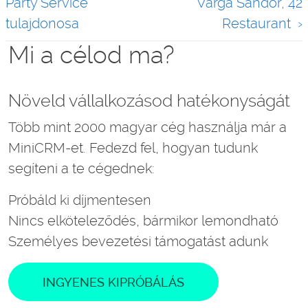
Party Service
Varga Sándor, 42
tulajdonosa
Restaurant
Mi a célod ma?
Növeld vállalkozásod hatékonyságát
Több mint 2000 magyar cég használja már a
MiniCRM-et. Fedezd fel, hogyan tudunk
segíteni a te cégednek:
Próbáld ki díjmentesen
Nincs elköteleződés, bármikor lemondható
Személyes bevezetési támogatást adunk
INGYENES KIPRÓBÁLÁS