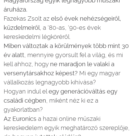
Magyarország egyik legnagyobb műszaki
áruháza.
Fazekas Zsolt az
első évek nehézségeiről,
küzdelmeiről
, a ‘80-as, ‘90-es évek
kereskedelmi légköréről.
Miben változtak a körülmények több mint 30
év alatt
, mennyire gyorsult fel a világ, és mi
kell ahhoz, hogy
ne maradjon le valaki a
versenytársakhoz képest?
Mi egy magyar
vállalkozás legnagyobb kihívása?
Hogyan indul el
egy generációváltás egy
családi cégben
, miként néz ki ez a
gyakorlatban?
Az Euronics
a hazai online műszaki
kereskedelem egyik meghatározó szereplője,