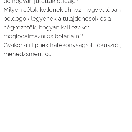
de
hogyan jutottak el idáig?
Milyen célok kellenek
ahhoz, hogy valóban
boldogok legyenek a tulajdonosok és a
cégvezetők
, hogyan kell ezeket
megfogalmazni és betartatni?
Gyakorlati
tippek hatékonyságról, fókuszról,
menedzsmentről.