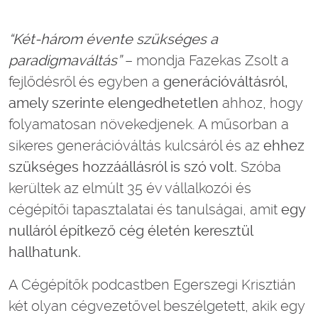
“Két-három évente szükséges a
paradigmaváltás”
– mondja Fazekas Zsolt a
fejlődésről és egyben a
generációváltásról,
amely szerinte elengedhetetlen
ahhoz, hogy
folyamatosan növekedjenek. A műsorban a
sikeres generációváltás kulcsáról és az
ehhez
szükséges hozzáállásról is szó volt.
Szóba
kerültek az elmúlt 35 év vállalkozói és
cégépítői tapasztalatai és tanulságai, amit
egy
nulláról építkező cég életén keresztül
hallhatunk.
A Cégépítők podcastben Egerszegi Krisztián
két olyan cégvezetővel beszélgetett, akik egy