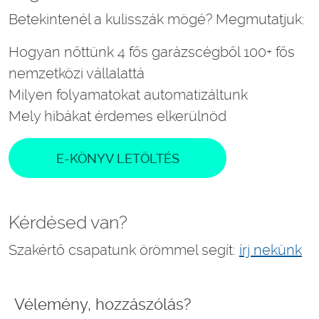
Betekintenél a kulisszák mögé? Megmutatjuk:
Hogyan nőttünk 4 fős garázscégből 100+ fős
nemzetközi vállalattá
Milyen folyamatokat automatizáltunk
Mely hibákat érdemes elkerülnöd
E-KÖNYV LETÖLTÉS
Kérdésed van?
Szakértő csapatunk örömmel segít:
írj nekünk
Vélemény, hozzászólás?