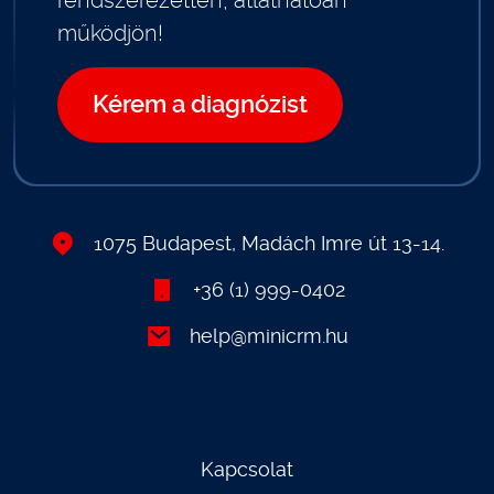
működjön!
Kérem a diagnózist
1075 Budapest, Madách Imre út 13-14.
+36 (1) 999-0402
help@minicrm.hu
Kapcsolat