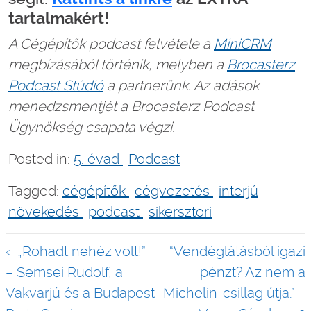
tartalmakért!
A Cégépítők podcast felvétele a
MiniCRM
megbízásából történik, melyben a
Brocasterz
Podcast Stúdió
a partnerünk. Az adások
menedzsmentjét a Brocasterz Podcast
Ügynökség csapata végzi.
Posted in:
5. évad
Podcast
Tagged:
cégépítők
cégvezetés
interjú
növekedés
podcast
sikersztori
Bejegyzés
„Rohadt nehéz volt!”
“Vendéglátásból igazi
navigáció
– Semsei Rudolf, a
pénzt? Az nem a
Vakvarjú és a Budapest
Michelin-csillag útja.” –