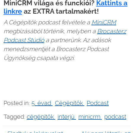
MiniCRM világa és funckiói?
Kattints a
linkre
az EXTRA tartalmakért!
A Cégépítők podcast felvétele a
MiniCRM
megbízásából történik, melyben a
Brocasterz
Podcast Stúdió
a partnerünk. Az adások
menedzsmentjét a Brocasterz Podcast
Ügynökség csapata végzi.
Posted in:
5. évad
Cégépítők
Podcast
Tagged:
cégépítők
interjú
minicrm
podcast
Bejegyzés