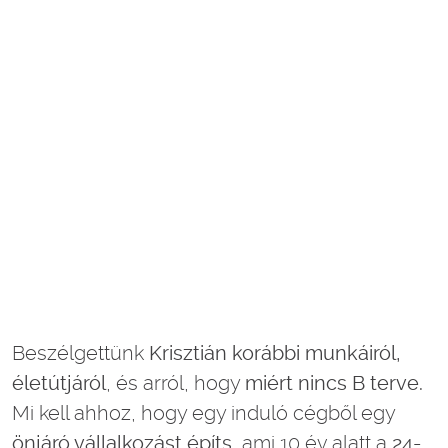
Beszélgettünk
Krisztián korábbi munkáiról,
életútjáról
, és arról, hogy
miért nincs B terve.
Mi kell ahhoz, hogy egy induló cégből egy
önjáró vállalkozást építs
, ami 10 év alatt a
24-