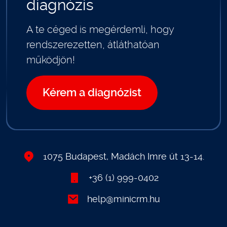
diagnózis
A te céged is megérdemli, hogy
rendszerezetten, átláthatóan
működjön!
Kérem a diagnózist
1075 Budapest, Madách Imre út 13-14.
+36 (1) 999-0402
help@minicrm.hu