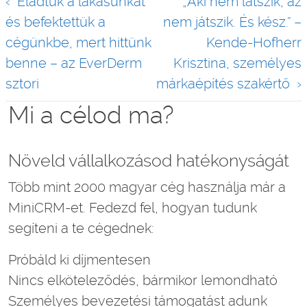
Eladtuk a lakásunkat
„Aki nem látszik, az
navigáció
és befektettük a
nem játszik. És kész.” –
cégünkbe, mert hittünk
Kende-Hofherr
benne – az EverDerm
Krisztina, személyes
sztori
márkaépítés szakértő
Mi a célod ma?
Növeld vállalkozásod hatékonyságát
Több mint 2000 magyar cég használja már a
MiniCRM-et. Fedezd fel, hogyan tudunk
segíteni a te cégednek:
Próbáld ki díjmentesen
Nincs elköteleződés, bármikor lemondható
Személyes bevezetési támogatást adunk