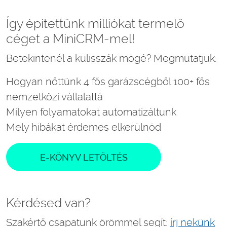
Így építettünk milliókat termelő
céget a MiniCRM-mel!
Betekintenél a kulisszák mögé? Megmutatjuk:
Hogyan nőttünk 4 fős garázscégből 100+ fős
nemzetközi vállalattá
Milyen folyamatokat automatizáltunk
Mely hibákat érdemes elkerülnöd
E-KÖNYV LETÖLTÉS
Kérdésed van?
Szakértő csapatunk örömmel segít:
írj nekünk