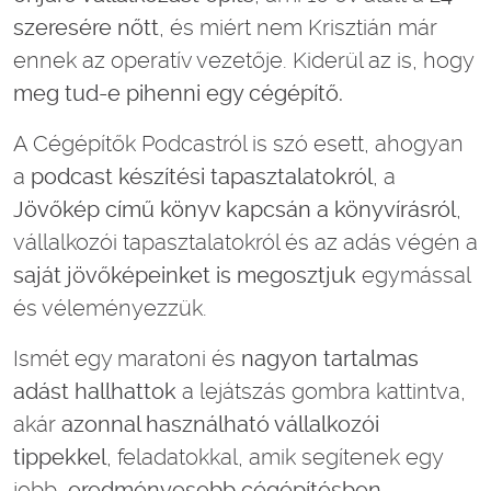
szeresére nőtt
, és miért nem Krisztián már
ennek az operatív vezetője. Kiderül az is, hogy
meg tud-e pihenni egy cégépítő.
A Cégépítők Podcastról is szó esett, ahogyan
a
podcast készítési tapasztalatokról
, a
Jövőkép című könyv kapcsán a könyvírásról
,
vállalkozói tapasztalatokról és az adás végén a
saját jövőképeinket is megosztjuk
egymással
és véleményezzük.
Ismét egy maratoni és
nagyon tartalmas
adást hallhattok
a lejátszás gombra kattintva,
akár
azonnal használható vállalkozói
tippekkel
, feladatokkal, amik segítenek egy
jobb,
eredményesebb cégépítésben.