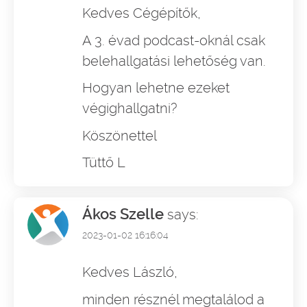
Kedves Cégépítők,
A 3. évad podcast-oknál csak
belehallgatási lehetőség van.
Hogyan lehetne ezeket
végighallgatni?
Köszönettel
Tüttő L
Ákos Szelle
says:
2023-01-02 16:16:04
Kedves László,
minden résznél megtalálod a