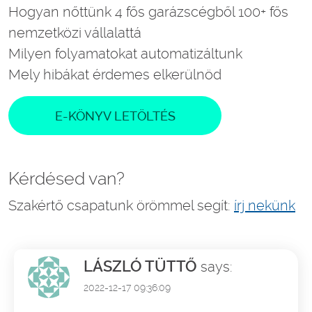
Hogyan nőttünk 4 fős garázscégből 100+ fős
nemzetközi vállalattá
Milyen folyamatokat automatizáltunk
Mely hibákat érdemes elkerülnöd
E-KÖNYV LETÖLTÉS
Kérdésed van?
Szakértő csapatunk örömmel segít:
írj nekünk
LÁSZLÓ TÜTTŐ
says:
2022-12-17 09:36:09