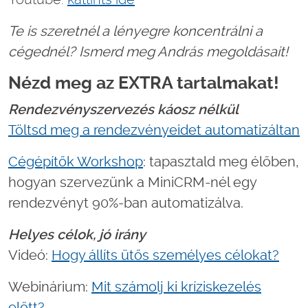
Te is szeretnél a lényegre koncentrálni a
cégednél? Ismerd meg András megoldásait!
Nézd meg az EXTRA tartalmakat!
Rendezvényszervezés káosz nélkül
Töltsd meg a rendezvényeidet automatizáltan
Cégépítők Workshop
: tapasztald meg élőben,
hogyan szervezünk a MiniCRM-nél egy
rendezvényt 90%-ban automatizálva.
Helyes célok, jó irány
Videó:
Hogy állíts ütős személyes célokat?
Webinárium:
Mit számolj ki kríziskezelés
előtt?