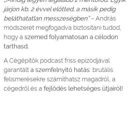
járjon kb. 2 évvel előtted, a másik pedig
beláthatatlan messzeségben”
– András
módszerét megfogadva biztosítani tudod,
hogy a
szemed folyamatosan a célodon
tarthasd.
A Cégépítők podcast friss epizódjával
garantált
a szemfelnyitó hatás
: brutális
felismerésekre számíthatsz magadról, a
cégedről és a
fejlődés lehetséges útjairól!