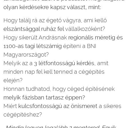
olyan kérdésekre kapsz választ, mint:
Hogy találj rá az égető vágyra, ami kellő
elszántsággal ruház fel
vállalkozóként?
Hogy sikerült Andrásnak
regionális méretig és
1100-as tagi létszámig
építeni a BNI
Magyarországot?
Melyik az a
3 létfontosságú kérdés
, amit
minden nap fel kell tenned a cégépítés
elején?
Honnan tudhatod, hogy céged építésének
melyik fázisban tartasz éppen?
Miért
kulcsfontosságú az önismeret
a sikeres
cégépítéshez?
„Mindig legyen legalább 2 mentorod. Egyik