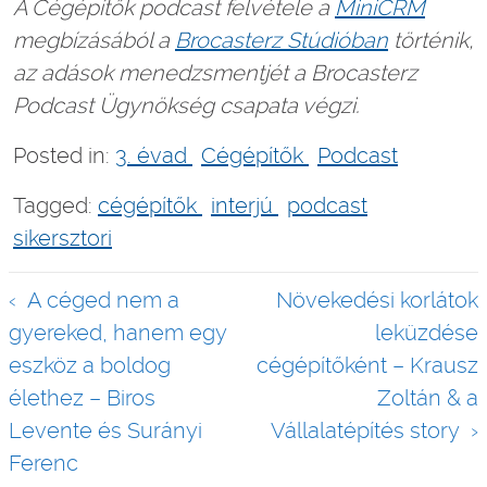
A Cégépítők podcast felvétele a
MiniCRM
megbízásából a
Brocasterz Stúdióban
történik,
az adások menedzsmentjét a Brocasterz
Podcast Ügynökség csapata végzi.
Posted in:
3. évad
Cégépítők
Podcast
Tagged:
cégépítők
interjú
podcast
sikersztori
Bejegyzés
A céged nem a
Növekedési korlátok
navigáció
gyereked, hanem egy
leküzdése
eszköz a boldog
cégépítőként – Krausz
élethez – Biros
Zoltán & a
Levente és Surányi
Vállalatépítés story
Ferenc