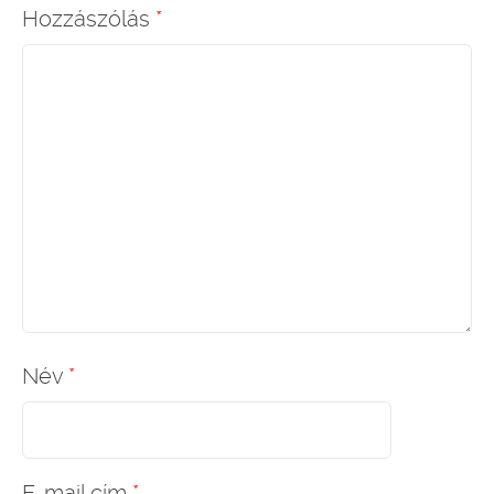
Hozzászólás
*
Név
*
E-mail cím
*