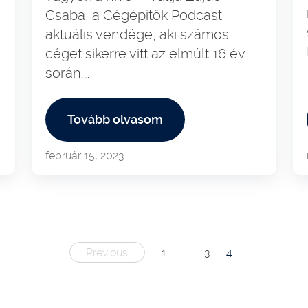
Csaba, a Cégépítők Podcast
aktuális vendége, aki számos
céget sikerre vitt az elmúlt 16 év
során.…
Tovább olvasom
február 15, 2023
Posts
Previous
1
…
3
4
pagination