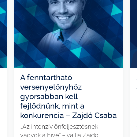
A fenntartható
versenyelőnyhöz
gyorsabban kell
fejlődnünk, mint a
konkurencia – Zajdó Csaba
„Az intenzív önfeljesztésnek
vagyok a híve” – vallja Zajdó