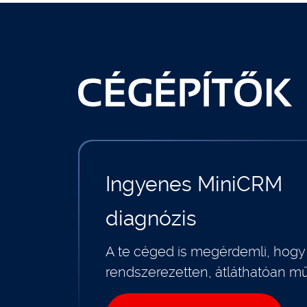
Ingyenes MiniCRM
diagnózis
A te céged is megérdemli, hogy
rendszerezetten, átláthatóan m