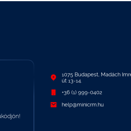
1075 Budapest, Madách Imr
út 13-14.
+36 (1) 999-0402
help@minicrm.hu
űködjön!