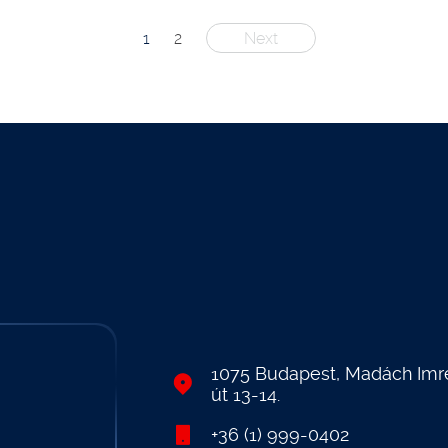
Posts
1
2
Next
pagination
1075 Budapest, Madách Imr
út 13-14.
+36 (1) 999-0402