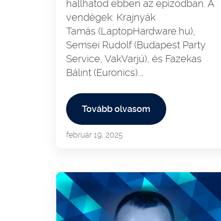
hallhatod ebben az epizódban. A
vendégek: Krajnyák
Tamás (LaptopHardware.hu),
Semsei Rudolf (Budapest Party
Service, VakVarjú), és Fazekas
Bálint (Euronics).…
Tovább olvasom
február 19, 2025