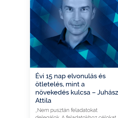
Évi 15 nap elvonulás és
ötletelés, mint a
növekedés kulcsa – Juhás
Attila
„Nem pusztán feladatokat
delegálok. A feladatokhoz célokat