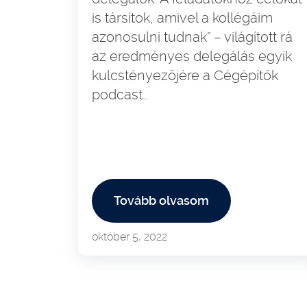
is társítok, amivel a kollégáim
azonosulni tudnak” – világított rá
az eredményes delegálás egyik
kulcstényezőjére a Cégépítők
podcast…
Tovább olvasom
október 5, 2022