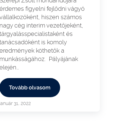
Szerepi Zsolt mondandójára
érdemes figyelni fejlődni vágyó
vállalkozóként, hiszen számos
nagy cég interim vezetőjeként,
tárgyalásspecialistaként és
tanácsadóként is komoly
eredmények köthetők a
munkásságához. Pályájának
elején…
Tovább olvasom
január 31, 2022