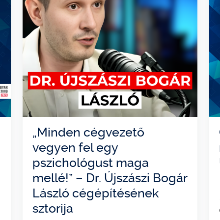
„Minden cégvezető
vegyen fel egy
pszichológust maga
mellé!” – Dr. Újszászi Bogár
László cégépítésének
sztorija