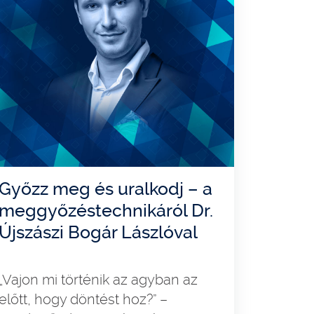
Győzz meg és uralkodj – a
meggyőzéstechnikáról Dr.
Újszászi Bogár Lászlóval
„Vajon mi történik az agyban az
előtt, hogy döntést hoz?” –