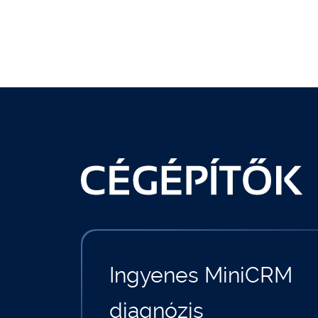
Ingyenes MiniCRM
diagnózis