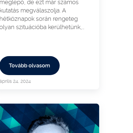
meglepő, de ezt már számos
kutatás megválaszolja. A
hétköznapok során rengeteg
olyan szituációba kerülhetünk,…
Tovább olvasom
április 24, 2024