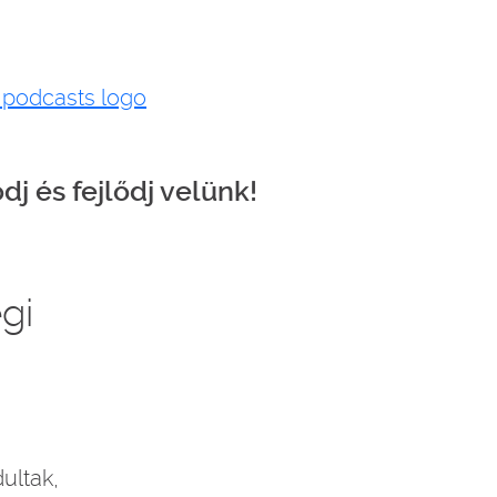
dj és fejlődj velünk!
gi
dultak,