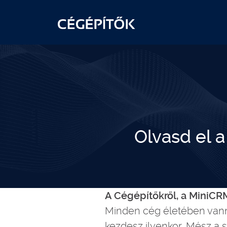
Olvasd el 
A Cégépítőkről, a MiniCR
Minden cég életében vann
kezdesz ilyenkor. Mész a sa