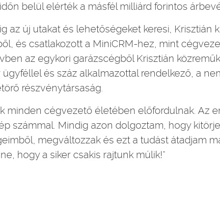
időn belül elérték a másfél milliárd forintos árbevé
g az új utakat és lehetőségeket keresi, Krisztián kis
l, és csatlakozott a MiniCRM-hez, mint cégveze
 évben az egykori garázscégből Krisztián közremű
r ügyféllel és száz alkalmazottal rendelkező, a ne
etörő részvénytársaság.
k minden cégvezető életében előfordulnak. Az
zép számmal. Mindig azon dolgoztam, hogy kitörje
imből, megváltozzak és ezt a tudást átadjam má
e, hogy a siker csakis rajtunk múlik!”