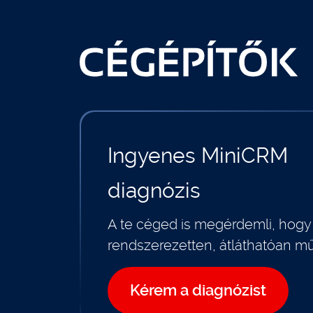
Ingyenes MiniCRM
diagnózis
A te céged is megérdemli, hogy
rendszerezetten, átláthatóan m
Kérem a diagnózist