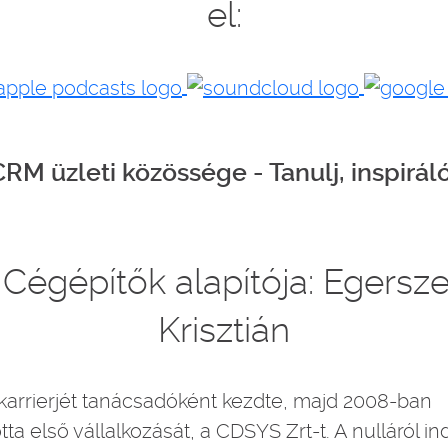
el:
M üzleti közössége - Tanulj, inspiráló
 Cégépítők alapítója: Egersze
Krisztián
 karrierjét tanácsadóként kezdte, majd 2008-ban
ta első vállalkozását, a CDSYS Zrt-t. A nulláról in