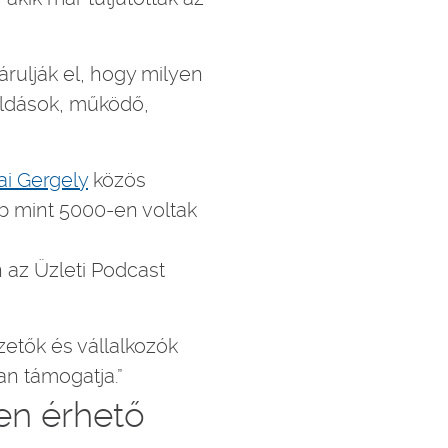
rulják el, hogy milyen
oldások, működő,
ai Gergely
közös
b mint 5000-en voltak
 az Üzleti Podcast
etők és vállalkozók
an támogatja.”
en érhető