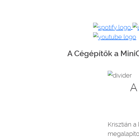
A Cégépítők a MiniCR
A
Krisztián a
megalapítot