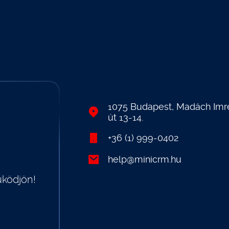
1075 Budapest, Madách Imr
út 13-14.
+36 (1) 999-0402
help@minicrm.hu
űködjön!