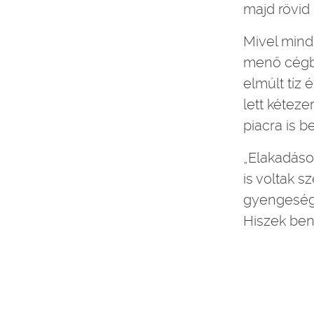
majd rövid 
Mivel mindi
menő cégbő
elmúlt tíz
lett kéteze
piacra is b
„Elakadáso
is voltak s
gyengesége
Hiszek benn