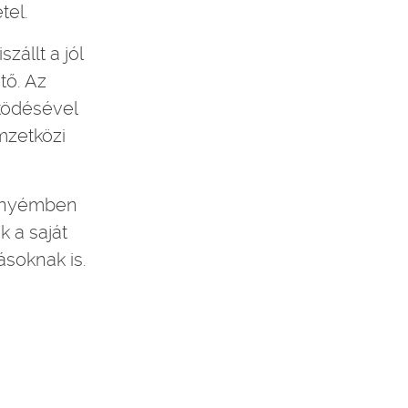
tel.
zállt a jól
tő. Az
ködésével
mzetközi
 enyémben
k a saját
soknak is.