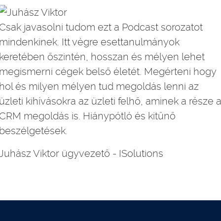
Csak javasolni tudom ezt a Podcast sorozatot
mindenkinek. Itt végre esettanulmányok
keretében őszintén, hosszan és mélyen lehet
megismerni cégek belső életét. Megérteni hogy
hol és milyen mélyen tud megoldás lenni az
üzleti kihívásokra az üzleti felhő, aminek a része 
CRM megoldás is. Hiánypótló és kitűnő
beszélgetések.
Juhász Viktor ügyvezető - ISolutions