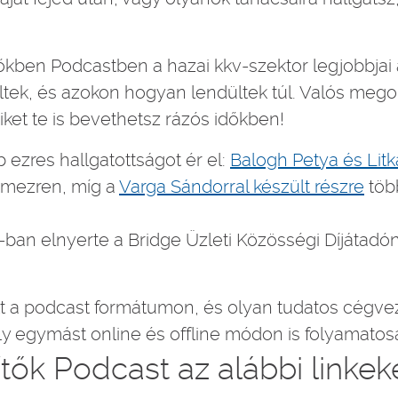
őkben Podcastben a hazai kkv-szektor legjobbjai á
ek, és azokon hogyan lendültek túl. Valós meg
ket te is bevethetsz rázós időkben!
ezres hallgatottságot ér el:
Balogh Petya és Litk
omezren, míg a
Varga Sándorral készült részre
töb
ban elnyerte a Bridge Üzleti Közösségi Díjátadón
t a podcast formátumon, és olyan tudatos cégvez
y egymást online és offline módon is folyamatos
tők Podcast az alábbi linkek