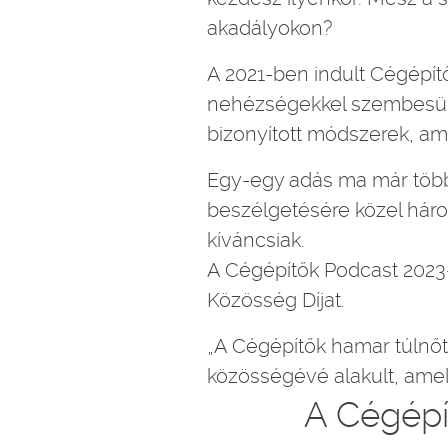
akadályokon?
A 2021-ben indult Cégépít
nehézségekkel szembesült
bizonyított módszerek, ami
Egy-egy adás ma már több 
beszélgetésére közel hár
kíváncsiak.
A Cégépítők Podcast 2023-
Közösség Díjat.
„A Cégépítők hamar túlnőt
közösségévé alakult, amel
A Cégépí