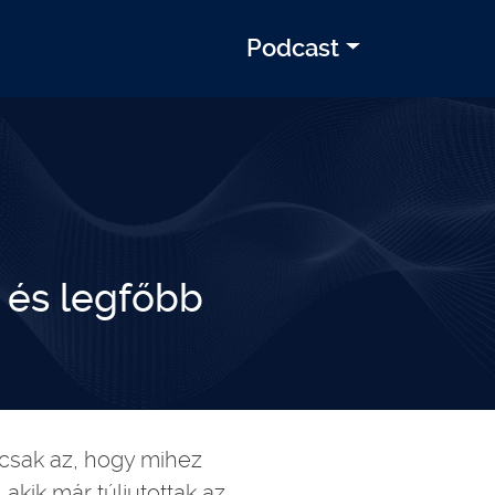
Podcast
 és legfőbb
csak az, hogy mihez
 akik már túljutottak az