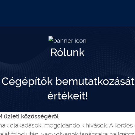
Rólunk
a Cégépítők bemutatkozását
értékeit!
M üzleti közösségéről
ak elakadások, megoldandó kihívások. A kérdés 
ját fejed után, vagy olyanok tanácsaira hallgatsz,